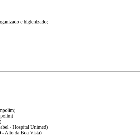
organizado e higienizado;
ampolim)
mpolim)
)
sabel - Hospital Unimed)
- Alto da Boa Vista)