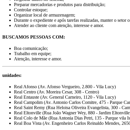
Preparar mercadorias e produtos para distribuição;
Controlar estoque;
Organizar local de armazenagem;
Durante o expediente e após tarefas realizadas, manter o setor 
Atender ao cliente com atenção, interesse e amor.
BUSCAMOS PESSOAS COM:
Boa comunicação;
Trabalho em equipe;
Atenção, interesse e amor.
unidades:
Real Afonso (Av. Afonso Vergueiro, 2.800 - Vila Lucy)
Real Centro (Av. Moreira Cesar, 308 - Centro)
Real Entauste (Av. General Carneiro, 1120 - Vila Lucy)
Real Campolim (Av. Antonio Carlos Comitre, 475 - Parque C
Real Saint Remy (Rua Heloisa Oliveira Evangelista, 300 - Ca
Real Eltonville (Rua João Wagner Wey, 880 - Jardim Eltonville
Real Colo de Mãe (Rua Antonia Dias Petri, 135 - Parque vila I
Real Boa Vista (Av. Engenheiro Carlos Reinaldo Mendes, 2650 